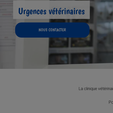
Urgences vétérinaires
NOUS CONTACTER
La clinique vétérin
Po