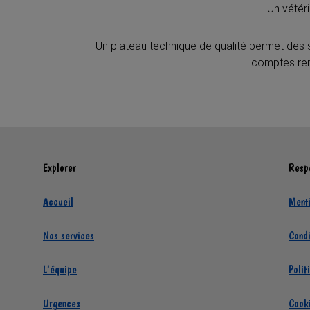
Un vétér
Un plateau technique de qualité permet des so
comptes rend
Explorer
Respe
Accueil
Ment
Nos services
Condi
L'équipe
Polit
Urgences
Cook