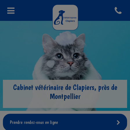
Open con
Page d'accueil de Veto Clapiers
Cabinet vétérinaire de Clapiers, près de
Montpellier
Prendre rendez-vous en ligne